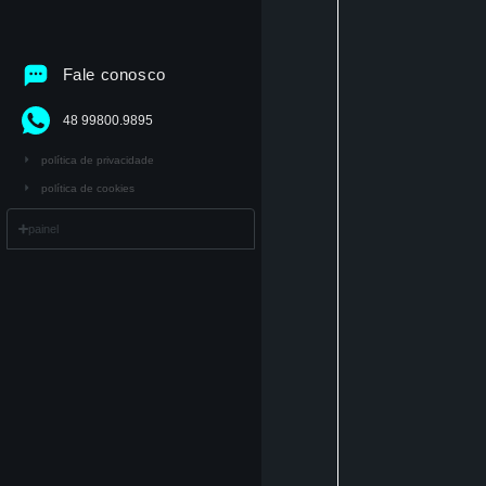
Fale conosco
48 99800.9895
política de privacidade
política de cookies
painel