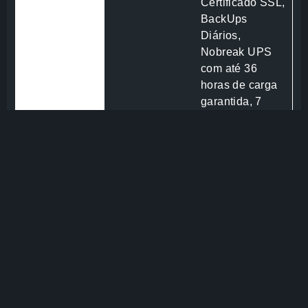
Certificado SSL,
BackUps
Diários,
Nobreak UPS
com até 36
horas de carga
garantida, 7
camadas de
proteção extra,
ModSecurity,
ImunifyAV,
Imunify360.
Back Up
Backup´s agendados
semanalmente em nossos
servidores externos.
Segurança
Monitoramento de
segurança em tempo real
para proteção de dados.
SSL