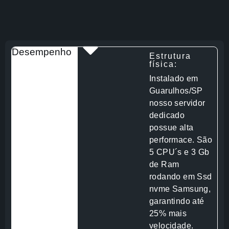
Desempenho
Estrutura
física:
Instalado em
Guarulhos/SP
nosso servidor
dedicado
possue alta
performace. São
5 CPU´s e 3 Gb
de Ram
rodando em Ssd
nvme Samsung,
garantindo até
25% mais
velocidade.