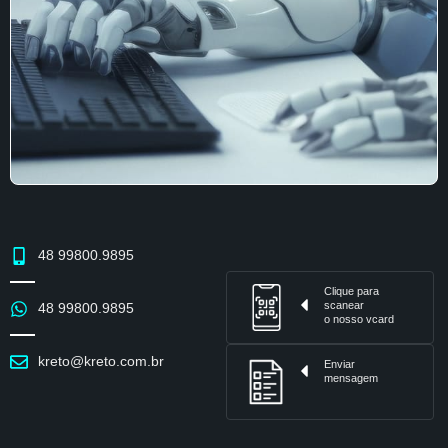
48 99800.9895
Clique para
scanear
48 99800.9895
o nosso vcard
kreto@kreto.com.br
Enviar
mensagem